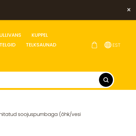
×
ULLIVANS
KUPPEL
TELGID
TELKSAUNAD
EST
eehitatud soojuspumbaga (õhk/vesi