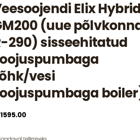
eesoojendi Elix Hybri
GM200 (uue põlvkonn
-290) sisseehitatud
soojuspumbaga
õhk/vesi
oojuspumbaga boiler
1595.00
Saadaval tellimiseks