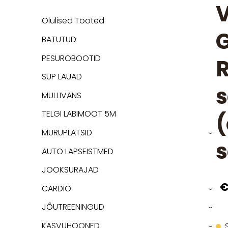
V
Olulised Tooted
BATUTUD
PESUROBOOTID
R
SUP LAUAD
MULLIVANS
TELGI LABIMOOT 5M
(
MURUPLATSID
›
s
AUTO LAPSEISTMED
JOOKSURAJAD
€
CARDIO
›
JÕUTREENINGUD
›
KASVUHOONED
›