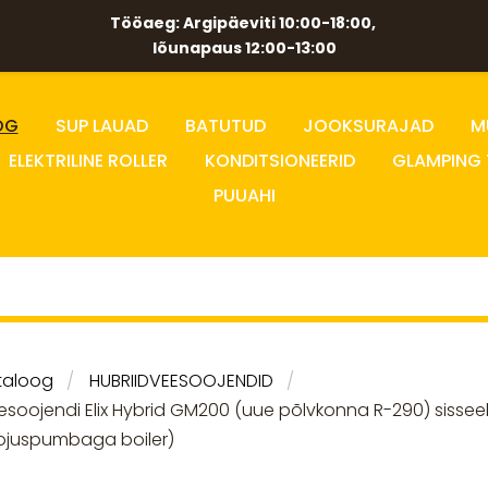
Tööaeg: Argipäeviti 10:00-18:00,
lõunapaus 12:00-13:00
OG
SUP LAUAD
BATUTUD
JOOKSURAJAD
M
ELEKTRILINE ROLLER
KONDITSIONEERID
GLAMPING 
PUUAHI
taloog
HUBRIIDVEESOOJENDID
esoojendi Elix Hybrid GM200 (uue põlvkonna R-290) siss
ojuspumbaga boiler)