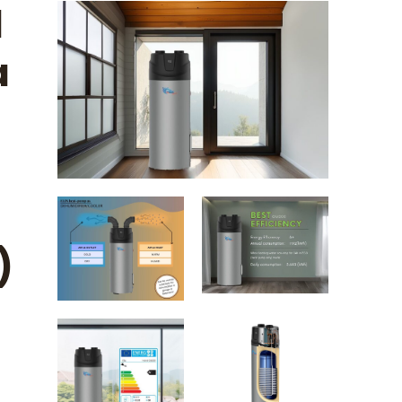
d
a
)