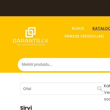
ALGUS
KATALO
PÄIKESE VEESOOJAD
Ka
Ve
so
Sirvi