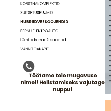
KORSTNAKOMPLEKTID
SUITSETUSRUUMID
HUBRIIDVEESOOJENDID
BĒRNU ELEKTROAUTO
Lümfodrenaaži saapad
VANNITOAKAPID
Töötame teie mugavuse
nimel! Helistamiseks vajutage
nuppu!