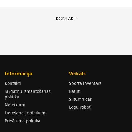
KONTAKT
Informācija
Veikals
Kontakti
Sporta inventārs
Sīkdatņu izmantošanas
Batuti
politika
Siltumnīcas
Noteikumi
Logu roboti
Lietošanas noteikumi
Privātuma politika