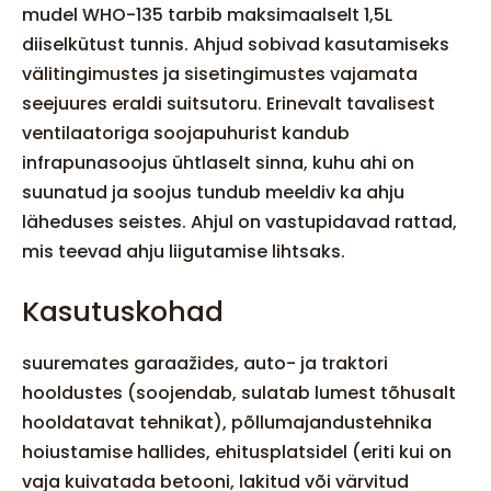
mudel WHO-135 tarbib maksimaalselt 1,5L
diiselkütust tunnis. Ahjud sobivad kasutamiseks
välitingimustes ja sisetingimustes vajamata
seejuures eraldi suitsutoru. Erinevalt tavalisest
ventilaatoriga soojapuhurist kandub
infrapunasoojus ühtlaselt sinna, kuhu ahi on
suunatud ja soojus tundub meeldiv ka ahju
läheduses seistes. Ahjul on vastupidavad rattad,
mis teevad ahju liigutamise lihtsaks.
Kasutuskohad
suuremates garaažides, auto- ja traktori
hooldustes (soojendab, sulatab lumest tõhusalt
hooldatavat tehnikat), põllumajandustehnika
hoiustamise hallides, ehitusplatsidel (eriti kui on
vaja kuivatada betooni, lakitud või värvitud