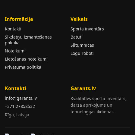
Informācija
Veikals
Kontakti
Sporta inventārs
Sīkdatņu izmantošanas
Batuti
politika
Siltumnīcas
Noteikumi
Logu roboti
Lietošanas noteikumi
Privātuma politika
Kontakti
Garants.lv
info@garants.lv
Kvalitatīvs sporta inventārs,
dārza aprīkojums un
+371 27858532
tehnoloģijas ikdienai.
Rīga, Latvija