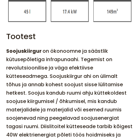
Tootest
Soojuskiirgur
on ökonoomne ja säästlik
kütusepõletiga infrapunaahi. Tegemist on
revolutsioonilise ja väga efektiivse
kütteseadmega. Soojuskiirgur ahi on ülimalt
tõhus ja annab kohest soojust sisse lülitamise
hetkest. Soojus kandub ruumi ahju küttekoldest
soojuse kiirgumisel / õhkumisel, mis kandub
materjalidele ja materjalid või esemed ruumis
soojenevad ning peegelavad soojusenergiat
tagasi ruumi. Diislitoitel kütteseade tarbib kõigest
40W elektrienergiat põleti töös hoidmiseks ja