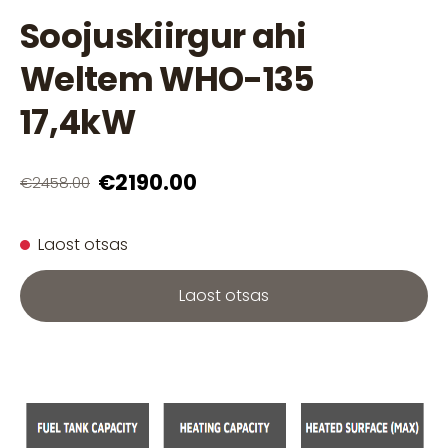
Soojuskiirgur ahi
Weltem WHO-135
17,4kW
€2190.00
€2458.00
Laost otsas
Laost otsas